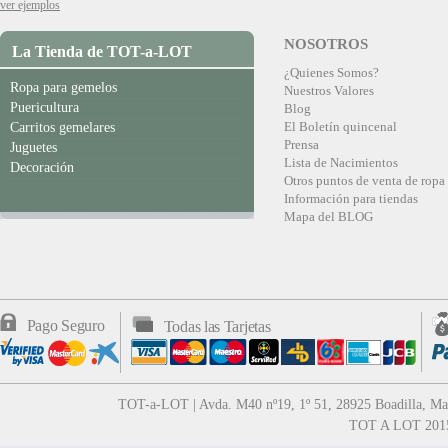
ver ejemplos
NOSOTROS
La Tienda de TOT-a-LOT
¿Quienes Somos?
Ropa para gemelos
Nuestros Valores
Puericultura
Blog
El Boletín quincenal
Carritos gemelares
Prensa
Juguetes
Lista de Nacimientos
Decoración
Otros puntos de venta de ropa
Información para tiendas
Mapa del BLOG
Pago Seguro
Todas las Tarjetas
TOT-a-LOT | Avda. M40 nº19, 1º 51, 28925 Boadilla, Mad
TOT A LOT 2015 