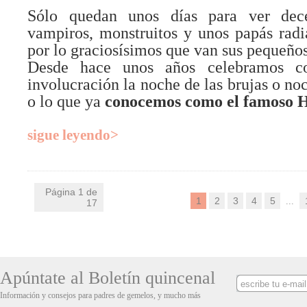
Sólo quedan unos días para ver dece
vampiros, monstruitos y unos papás radi
por lo graciosísimos que van sus pequeños
Desde hace unos años celebramos 
involucración la noche de las brujas o noc
o lo que ya
conocemos como el famoso 
sigue leyendo>
Página 1 de
1
2
3
4
5
...
17
Apúntate al Boletín quincenal
Información y consejos para padres de gemelos, y mucho más